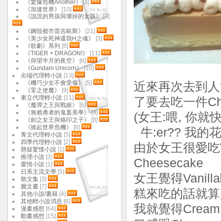
《驚爆危機Another》
[3]
《加速世界》
[10]
《說謊的男孩與壞掉的女孩》
[7]
《鋼殼都市雷吉歐斯》
[21]
《美少女死神還我H之魂》
[3]
《歌劇》系列
[8]
《TIGER × DRAGON!》
[11]
《仰望半月的夜空》
[6]
《Gundam Unicorn》
[10]
尖端代理輕小說
[13]
《機巧少女不會受傷》
[5]
近來再次去到
《零之使魔》
[9]
東立代理輕小說
[11]
了要去吃一件Che
《魔彈之王與戰姬》
[6]
《無賴勇者的鬼畜美學》
[9]
(女王:喂, 你就快
《劍之女王與烙印之子》
[8]
《掀起世界危機》
[8]
牛:er?? 我的
青文代理輕小說
[5]
四季代理輕小說
[2]
由於女王很愛吃Van
懸疑驚慄小說
[1]
推理小說
[3]
Cheesecake
愛情小說
[1]
日系主流文學
[5]
女王覺得Vanill
散文集
[3]
圖文書
[7]
糕來吃的話就算
其他小說/書籍
[4]
其他輕小說消息
[6]
我就覺得Cream
漫畫感想
[64]
動畫感想
[15]