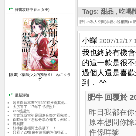
好書攻略中 (for 女王)
Tags:
甜品
,
吃喝
肥牛の私人空間(非輕小說相關)
»
小蟬
2007/12/17 
我也終於有機會去試吃
的這一款是很不
過個人還是喜歡朱
[漫畫]《藥師少女的獨語 6》- ねこクラ
ゲ
到． ^^
最新評論
肥牛
回覆於 200
超喜歡這本書的!請問有推薦其他...
太厉害了...17年了书柜照片...
昨日我都在你個b
zan感謝您
老實說我當初是因為音樂才看完整...
係時候諗下怎樣分享心知者，例如...
原本想問你除左食C
容易懂
好棒的書櫃阿太羨慕了！！
件係咩黎
只看了20集會有這樣的評價很正...