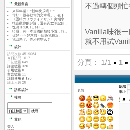
最新留言
不過轉個頭忙得
来拜年喽！~新年快乐哦！~
你好！很喜歡你的文章呢。。在下...
《盟约のリヴァイアサン》尖端拿...
很喜歡你的評論，還有死亡筆記的...
塊魂TRIBUTE sell ...
Vanilla味
哈囉，有ㄧ本英國的類輕小說，想...
你好~~不好意思~~因為我最近...
我回来了。你还有空么？
就不用試Vanil
統計
訪問次數 4519064
今日訪問 1017
分頁： 1/1
1
日誌數量 649
評論數量 320
引用數量 0
留言數量 11
註冊使用者 120
線上人數 28
暱稱
訪客統計
表情
網址
搜尋
其他
登入