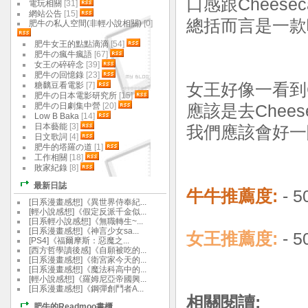
口感跟Cheesec
電玩相關
[31]
網站公告
[15]
總括而言是一款吃
肥牛の私人空間(非輕小說相關)
[0]
肥牛女王的點點滴滴
[54]
肥牛の瘋牛瘋語
[67]
女王の碎碎念
[39]
肥牛の回憶錄
[23]
糖黐豆看電影
[7]
女王好像一看到Ch
肥牛の日本電影研究所
[15]
肥牛の日劇集中營
[20]
應該是去Cheese
Low B Baka
[14]
日本藝能
[3]
我們應該會好一陣子
日文歌詞
[4]
肥牛的塔羅の道
[1]
工作相關
[18]
敗家紀錄
[8]
最新日誌
牛牛推薦度:
- 
[日系漫畫感想]《異世界侍奉紀...
[輕小說感想]《假定反派千金似...
[日系輕小說感想]《無職轉生~...
[日系漫畫感想]《神言少女sa...
女王推薦度:
- 
[PS4]《福爾摩斯：惡魔之...
[西方哲學讀後感]《自願被吃的...
[日系漫畫感想]《衛宮家今天的...
[日系漫畫感想]《魔法科高中的...
[輕小說感想]《羅姆尼亞帝國興...
[日系漫畫感想]《鋼彈創鬥者A...
相關閱讀:
肥牛的Readmoo書櫃