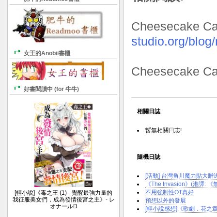
Cheesecake C
studio.org/blog
女王的Anobii書櫃
Cheesecake C
好書閱讀中 (for 牛牛)
相關日誌
暫無相關日志!
隨機日誌
[活動] 台灣角川魔力貼大贈送
《The Invasion》(港譯:
不用強制性OT真好
[輕小說]《毒之王 (1) - 覺醒最強力量的
我征服美女們，成為發情後宮之主》- レ
預想以外的發展
オナールD
[輕小說感想]《歌劇．花之章