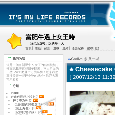
當肥牛遇上女王時
我們沉迷輕小說的每一天
首頁
標籤
留言
邊欄
連結
過去紀錄
星標日誌
Godiva @ 又一城
我們的話
這是一個有關肥牛 & 女王的點點滴滴，
Cheesecake
裡面記載著這些日子以來，兩人所做的
一些Low B而且バカ的事情！近來我們
專注發表一些輕小說的感想~ 歡迎大家
[
2007/12/13 11:39
常來看看~
分類
Index
台角代理輕小說
[40]
輕文學系列
[5]
《我的腦內戀礙選項》
[4]
《魔王勇者》
[4]
《記錄的地平線》
[2]