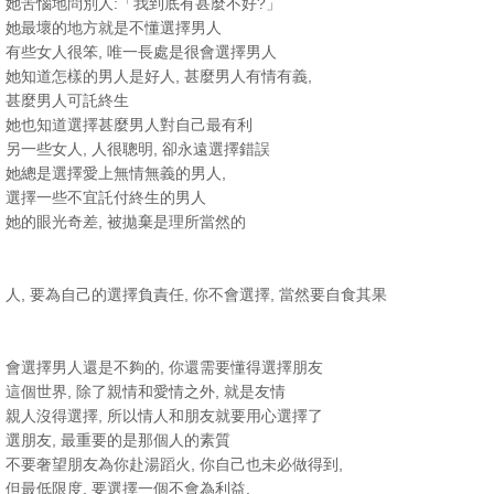
她苦惱地問別人:「我到底有甚麼不好?」
她最壞的地方就是不懂選擇男人
有些女人很笨, 唯一長處是很會選擇男人
她知道怎樣的男人是好人, 甚麼男人有情有義,
甚麼男人可託終生
她也知道選擇甚麼男人對自己最有利
另一些女人, 人很聰明, 卻永遠選擇錯誤
她總是選擇愛上無情無義的男人,
選擇一些不宜託付終生的男人
她的眼光奇差, 被拋棄是理所當然的
人, 要為自己的選擇負責任, 你不會選擇, 當然要自食其果
會選擇男人還是不夠的, 你還需要懂得選擇朋友
這個世界, 除了親情和愛情之外, 就是友情
親人沒得選擇, 所以情人和朋友就要用心選擇了
選朋友, 最重要的是那個人的素質
不要奢望朋友為你赴湯蹈火, 你自己也未必做得到,
但最低限度, 要選擇一個不會為利益,