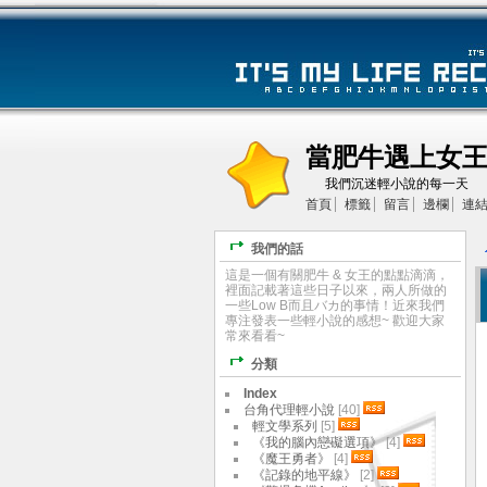
當肥牛遇上女
我們沉迷輕小說的每一天
首頁
標籤
留言
邊欄
連
我們的話
這是一個有關肥牛 & 女王的點點滴滴，
裡面記載著這些日子以來，兩人所做的
一些Low B而且バカ的事情！近來我們
專注發表一些輕小說的感想~ 歡迎大家
常來看看~
分類
Index
台角代理輕小說
[40]
輕文學系列
[5]
《我的腦內戀礙選項》
[4]
《魔王勇者》
[4]
《記錄的地平線》
[2]