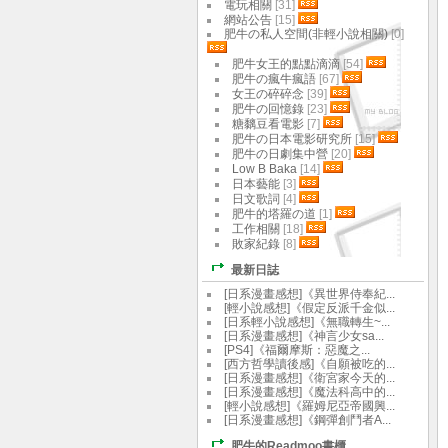
電玩相關
[31]
網站公告
[15]
肥牛の私人空間(非輕小說相關)
[0]
肥牛女王的點點滴滴
[54]
肥牛の瘋牛瘋語
[67]
女王の碎碎念
[39]
肥牛の回憶錄
[23]
糖黐豆看電影
[7]
肥牛の日本電影研究所
[15]
肥牛の日劇集中營
[20]
Low B Baka
[14]
日本藝能
[3]
日文歌詞
[4]
肥牛的塔羅の道
[1]
工作相關
[18]
敗家紀錄
[8]
最新日誌
[日系漫畫感想]《異世界侍奉紀...
[輕小說感想]《假定反派千金似...
[日系輕小說感想]《無職轉生~...
[日系漫畫感想]《神言少女sa...
[PS4]《福爾摩斯：惡魔之...
[西方哲學讀後感]《自願被吃的...
[日系漫畫感想]《衛宮家今天的...
[日系漫畫感想]《魔法科高中的...
[輕小說感想]《羅姆尼亞帝國興...
[日系漫畫感想]《鋼彈創鬥者A...
肥牛的Readmoo書櫃