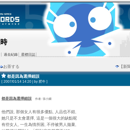
王時
結
過去紀錄
星標日誌
お茶する
【新
都是因為選擇錯誤
[
2007/01/14 14:20 | by
肥牛
]
都是因為選擇錯誤
作者: 張小嫻
他們說, 那個女人有很多優點, 人品也不錯,
她只是不太會選擇, 這是一個很大的缺點呢
有些女人, 一生為情所困, 不停被男人拋棄,