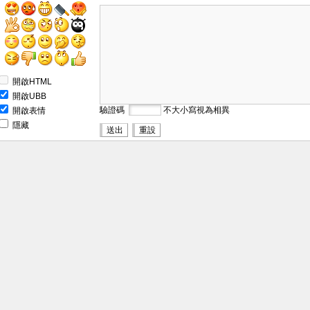
開啟HTML
開啟UBB
驗證碼
不大小寫視為相異
開啟表情
隱藏