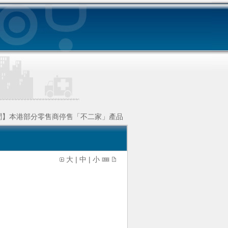
聞】本港部分零售商停售「不二家」產品
大
|
中
|
小