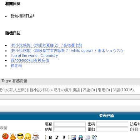
相關日誌
暫無相關日志!
隨機日誌
[輕小說感想]《灼眼的夏娜 2》 / 高橋彌七郎
[輕小說感想]《鋼殼都市雷吉歐斯 7 - white opera》/ 雨木シュウスケ
Top of the world - Chemistry
買notebook自有神庇佑
撞穿頭
Tags:
有感而發
肥牛の私人空間(非輕小說相關)
»
肥牛の瘋牛瘋語
|
評論(0)
|
引用(0)
|
閱讀(10316)
發表評論
暱稱
密碼
訪客
表情
網址
電郵
[註冊]